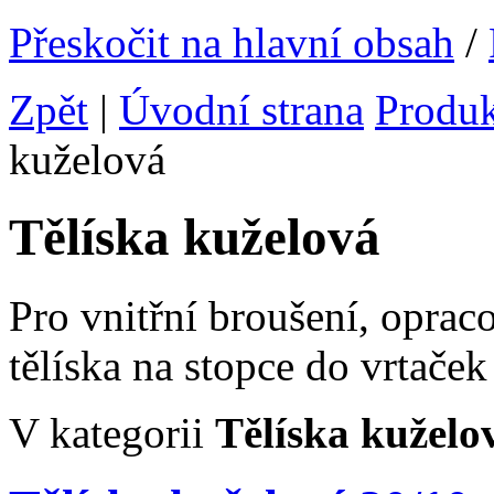
Přeskočit na hlavní obsah
/
Zpět
|
Úvodní strana
Produ
kuželová
Tělíska kuželová
Pro vnitřní broušení, oprac
tělíska na stopce do vrtače
V kategorii
Tělíska kuželo