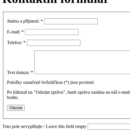
Jméno a příjmení:
*
E-mail:
*
Telefon:
*
Text dotazu:
*
Položky označené hvězdičkou (
*
) jsou povinné.
Po kliknutí na "Odeslat zprávu", bude zpráva zaslána na náš e-ma
hodin.
Toto pole nevyplňujte / Leave this field empty