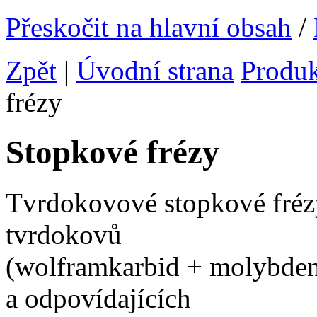
Přeskočit na hlavní obsah
/
Zpět
|
Úvodní strana
Produ
frézy
Stopkové frézy
Tvrdokovové stopkové fréz
tvrdokovů
(wolframkarbid + molybden
a odpovídajících