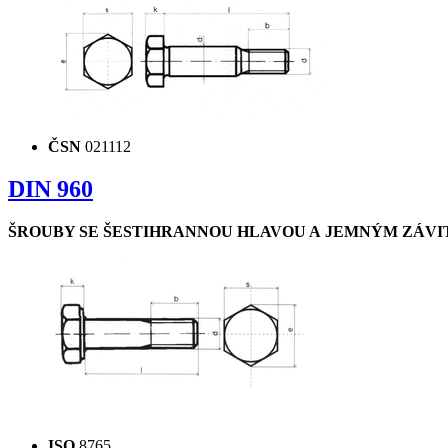
ČSN
021112
DIN 960
ŠROUBY SE ŠESTIHRANNOU HLAVOU A JEMNÝM ZÁV
ISO
8765