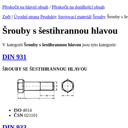
Přeskočit na hlavní obsah
/
Přeskočit na doplňující obsah
Zpět
|
Úvodní strana
Produkty
Spojovací materiál
Šrouby
Šrouby s še
Šrouby s šestihrannou hlavou
V kategorii
Šrouby s šestihrannou hlavou
jsou tyto kategorie:
DIN 931
ŠROUBY SE ŠESTIHRANNOU HLAVOU
ISO
4014
ČSN
021101
DIN 933