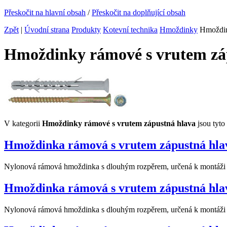
Přeskočit na hlavní obsah
/
Přeskočit na doplňující obsah
Zpět
|
Úvodní strana
Produkty
Kotevní technika
Hmoždinky
Hmoždink
Hmoždinky rámové s vrutem zá
V kategorii
Hmoždinky rámové s vrutem zápustná hlava
jsou tyto
Hmoždinka rámová s vrutem zápustná hla
Nylonová rámová hmoždinka s dlouhým rozpěrem, určená k montáži v 
Hmoždinka rámová s vrutem zápustná hla
Nylonová rámová hmoždinka s dlouhým rozpěrem, určená k montáži v 