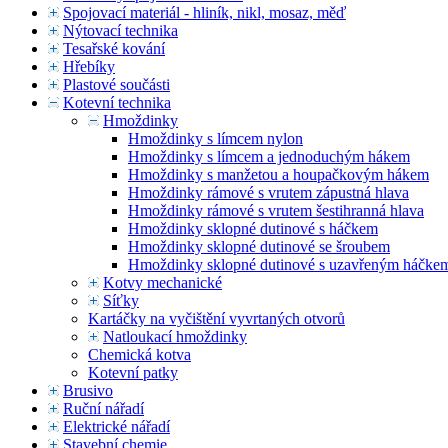
Spojovací materiál - hliník, nikl, mosaz, měď
Nýtovací technika
Tesařské kování
Hřebíky
Plastové součásti
Kotevní technika
Hmoždinky
Hmoždinky s límcem nylon
Hmoždinky s límcem a jednoduchým hákem
Hmoždinky s manžetou a houpačkovým hákem
Hmoždinky rámové s vrutem zápustná hlava
Hmoždinky rámové s vrutem šestihranná hlava
Hmoždinky sklopné dutinové s háčkem
Hmoždinky sklopné dutinové se šroubem
Hmoždinky sklopné dutinové s uzavřeným háčke
Kotvy mechanické
Síťky
Kartáčky na vyčištění vyvrtaných otvorů
Natloukací hmoždinky
Chemická kotva
Kotevní patky
Brusivo
Ruční nářadí
Elektrické nářadí
Stavební chemie