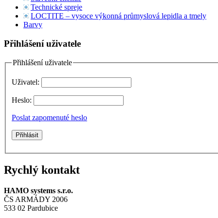
Technické spreje
LOCTITE – vysoce výkonná průmyslová lepidla a tmely
Barvy
Přihlášení uživatele
Přihlášení uživatele
Uživatel:
Heslo:
Poslat zapomenuté heslo
Rychlý kontakt
HAMO systems s.r.o.
ČS ARMÁDY 2006
533 02 Pardubice