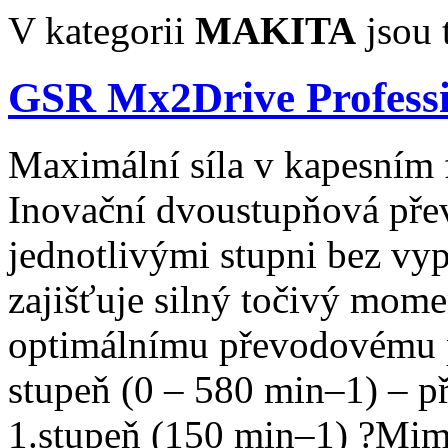
V kategorii
MAKITA
jsou 
GSR Mx2Drive Professi
Maximální síla v kapesním 
Inovační dvoustupňová př
jednotlivými stupni bez v
zajišťuje silný točivý mom
optimálnímu převodovému p
stupeň (0 – 580 min–1) – p
1.stupeň (150 min–1) ?Mim