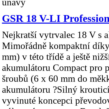
únavy
GSR 18 V-LI Professio
Nejkratší vytrvalec 18 V s
Mimořádně kompaktní díky 
mm) v této třídě a ještě niž
akumulátoru Compact pro p
šroubů (6 x 60 mm do měkké
akumulátoru ?Silný krouti
vyvinuté koncepci převod