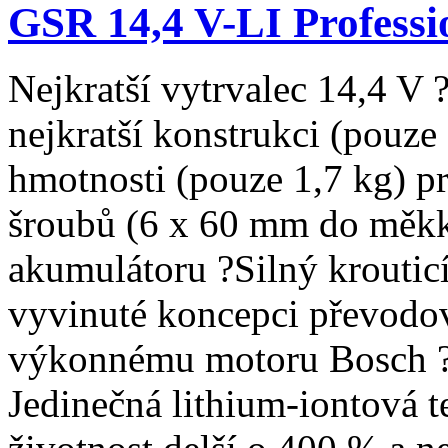
GSR 14,4 V-LI Professi
Nejkratší vytrvalec 14,4 
nejkratší konstrukci (pouze
hmotnosti (pouze 1,7 kg) p
šroubů (6 x 60 mm do měkké
akumulátoru ?Silný krouti
vyvinuté koncepci převod
výkonnému motoru Bosch ?
Jedinečná lithium-iontová 