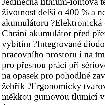
Jedinečná lithium-iontová 
životnost delší o 400 % a n
akumulátoru ?Elektronická
Chrání akumulátor před pře
vybitím ?Integrované diodov
pracovního prostoru i na t
pro přesnou práci při séri
na opasek pro pohodlné zav
žebřík ?Ergonomicky tvaro
měkkou gumovou tlumicí vl