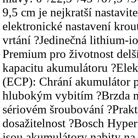
9,5 cm je nejkratší nastavi
elektronické nastavení kro
vrtání ?Jedinečná lithium-i
Premium pro životnost delš
kapacitu akumulátoru ?Elek
(ECP): Chrání akumulátor p
hlubokým vybitím ?Brzda mo
sériovém šroubování ?Prakt
dosažitelnost ?Bosch Hyper
jsou akumulátory nabity na