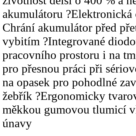
životnost delší o 400 % a n
akumulátoru ?Elektronická
Chrání akumulátor před pře
vybitím ?Integrované diodov
pracovního prostoru i na t
pro přesnou práci při séri
na opasek pro pohodlné zav
žebřík ?Ergonomicky tvaro
měkkou gumovou tlumicí vl
únavy