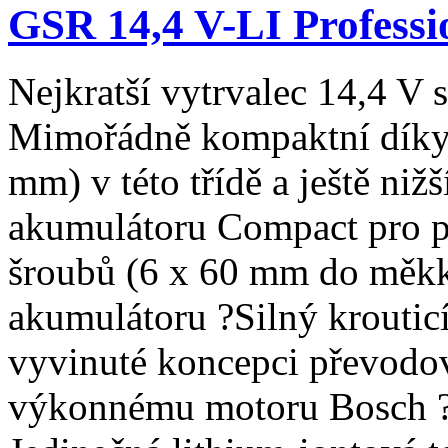
GSR 14,4 V-LI Professi
Nejkratší vytrvalec 14,4 V
Mimořádně kompaktní díky 
mm) v této třídě a ještě niž
akumulátoru Compact pro p
šroubů (6 x 60 mm do měkké
akumulátoru ?Silný krouti
vyvinuté koncepci převod
výkonnému motoru Bosch ?