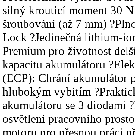
silný krouticí moment 30 N
šroubování (až 7 mm) ?Pln
Lock ?Jedinečná lithium-io
Premium pro životnost delš
kapacitu akumulátoru ?Elek
(ECP): Chrání akumulátor p
hlubokým vybitím ?Praktick
akumulátoru se 3 diodami ?
osvětlení pracovního prost
motoru pro přesnou práci p