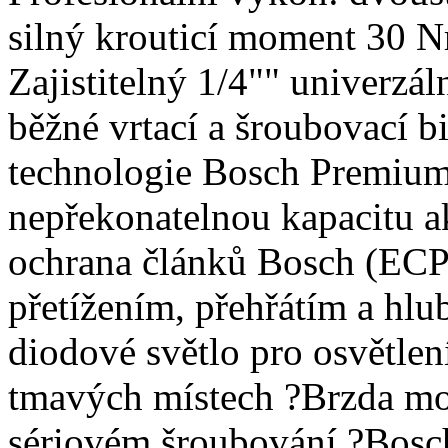
silný krouticí moment 30 N
Zajistitelný 1/4"" univerzál
běžné vrtací a šroubovací b
technologie Bosch Premium 
nepřekonatelnou kapacitu a
ochrana článků Bosch (ECP
přetížením, přehřátím a hl
diodové světlo pro osvětlen
tmavých místech ?Brzda mot
sériovém šroubování ?Bosc