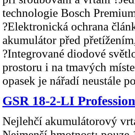
technologie Bosch Premium 
?Elektronická ochrana člán
akumulátor před přetížením
?Integrované diodové světl
prostoru i na tmavých míst
opasek je nářadí neustále p
GSR 18-2-LI Profession
Nejlehčí akumulátorový vrta
Nejmenší hmotnost: pouze 1