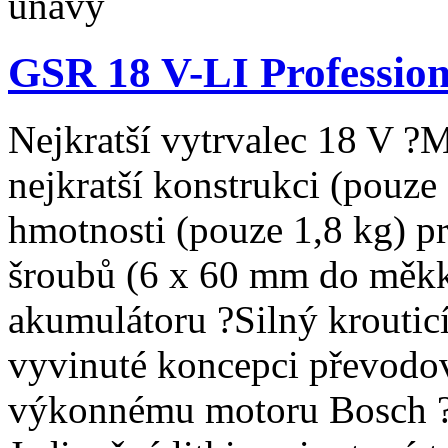
únavy
GSR 18 V-LI Profession
Nejkratší vytrvalec 18 V 
nejkratší konstrukci (pouze
hmotnosti (pouze 1,8 kg) p
šroubů (6 x 60 mm do měkké
akumulátoru ?Silný krouti
vyvinuté koncepci převod
výkonnému motoru Bosch ?