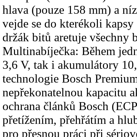
hlava (pouze 158 mm) a níz
vejde se do kterékoli kapsy 
držák bitů aretuje všechny b
Multinabíječka: Během jedn
3,6 V, tak i akumulátory 10
technologie Bosch Premium 
nepřekonatelnou kapacitu a
ochrana článků Bosch (ECP
přetížením, přehřátím a h
pro přesnou práci při séri