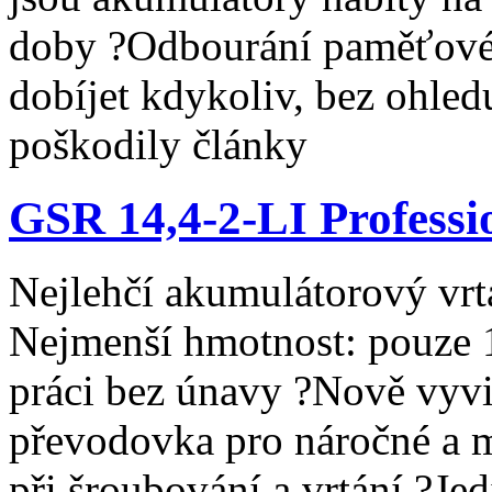
doby ?Odbourání paměťovéh
dobíjet kdykoliv, bez ohledu
poškodily články
GSR 14,4-2-LI Professi
Nejlehčí akumulátorový vrta
Nejmenší hmotnost: pouze 1
práci bez únavy ?Nově vyv
převodovka pro náročné a 
při šroubování a vrtání ?Je