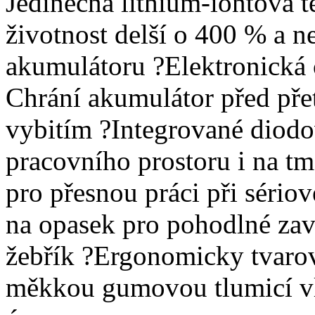
Jedinečná lithium-iontová 
životnost delší o 400 % a n
akumulátoru ?Elektronická
Chrání akumulátor před pře
vybitím ?Integrované diodov
pracovního prostoru i na t
pro přesnou práci při séri
na opasek pro pohodlné zav
žebřík ?Ergonomicky tvaro
měkkou gumovou tlumicí vl