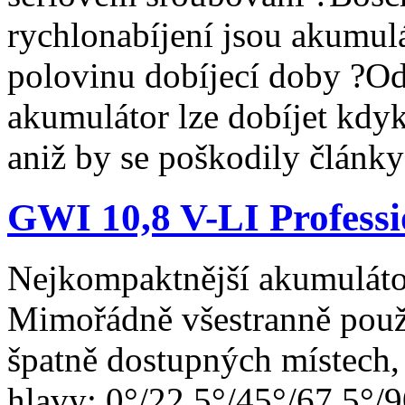
rychlonabíjení jsou akumul
polovinu dobíjecí doby ?O
akumulátor lze dobíjet kdyko
aniž by se poškodily články
GWI 10,8 V-LI Professi
Nejkompaktnější akumuláto
Mimořádně všestranně použ
špatně dostupných místech,
hlavy: 0°/22,5°/45°/67,5°/9