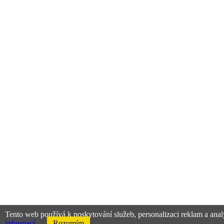
Tento web používá k poskytování služeb, personalizaci reklam a anal
informací
Rozumím