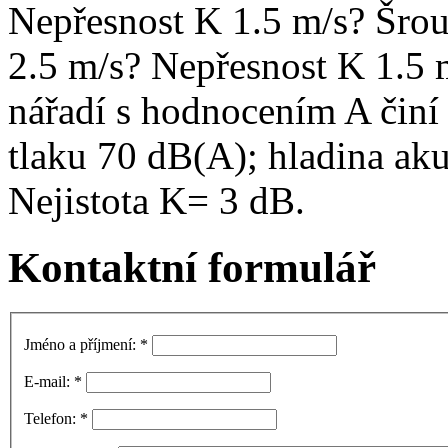
Nepřesnost K 1.5 m/s? Šrou
2.5 m/s? Nepřesnost K 1.5 
nářadí s hodnocením A činí 
tlaku 70 dB(A); hladina ak
Nejistota K= 3 dB.
Kontaktní formulář
Jméno a příjmení:
*
E-mail:
*
Telefon:
*