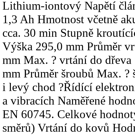
Lithium-iontový Napětí člá
1,3 Ah Hmotnost včetně aku
cca. 30 min Stupně kroutí
Výška 295,0 mm Průměr vrtá
mm Max. ? vrtání do dřeva 
mm Průměr šroubů Max. ? 
i levý chod ?Řídící elektro
a vibracích Naměřené hodno
EN 60745. Celkové hodnoty 
směrů) Vrtání do kovů Hodn