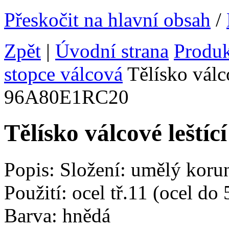
Přeskočit na hlavní obsah
/
Zpět
|
Úvodní strana
Produ
stopce válcová
Tělísko válc
96A80E1RC20
Tělísko válcové lešt
Popis: Složení: umělý kor
Použití: ocel tř.11 (ocel d
Barva: hnědá