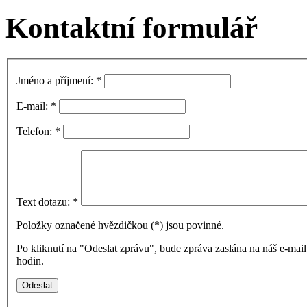
Kontaktní formulář
Jméno a příjmení:
*
E-mail:
*
Telefon:
*
Text dotazu:
*
Položky označené hvězdičkou (
*
) jsou povinné.
Po kliknutí na "Odeslat zprávu", bude zpráva zaslána na náš e-ma
hodin.