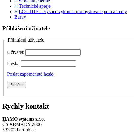
Stavební chemie
Technické spreje
LOCTITE – vysoce výkonná průmyslová lepidla a tmely
Barvy
Přihlášení uživatele
Přihlášení uživatele
Uživatel:
Heslo:
Poslat zapomenuté heslo
Rychlý kontakt
HAMO systems s.r.o.
ČS ARMÁDY 2006
533 02 Pardubice