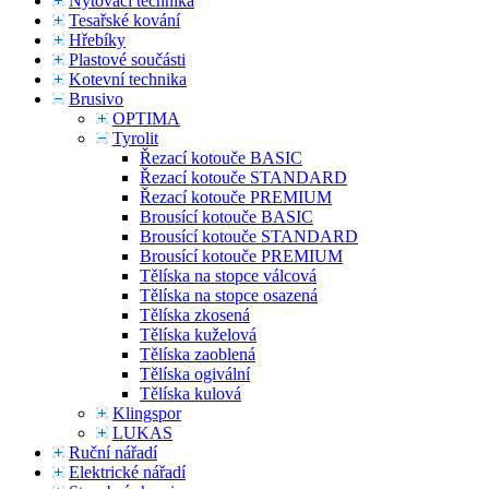
Nýtovací technika
Tesařské kování
Hřebíky
Plastové součásti
Kotevní technika
Brusivo
OPTIMA
Tyrolit
Řezací kotouče BASIC
Řezací kotouče STANDARD
Řezací kotouče PREMIUM
Brousící kotouče BASIC
Brousící kotouče STANDARD
Brousící kotouče PREMIUM
Tělíska na stopce válcová
Tělíska na stopce osazená
Tělíska zkosená
Tělíska kuželová
Tělíska zaoblená
Tělíska ogivální
Tělíska kulová
Klingspor
LUKAS
Ruční nářadí
Elektrické nářadí