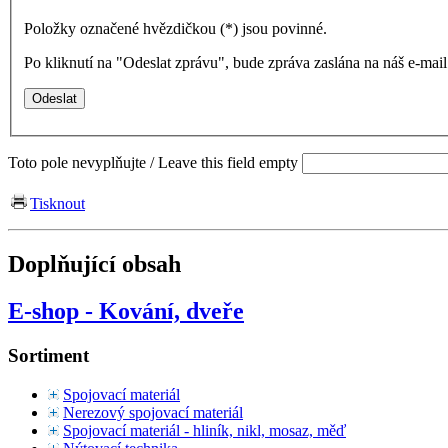
Položky označené hvězdičkou (
*
) jsou povinné.
Po kliknutí na "Odeslat zprávu", bude zpráva zaslána na náš e-ma
Toto pole nevyplňujte / Leave this field empty
Tisknout
Doplňující obsah
E-shop - Kování, dveře
Sortiment
Spojovací materiál
Nerezový spojovací materiál
Spojovací materiál - hliník, nikl, mosaz, měď