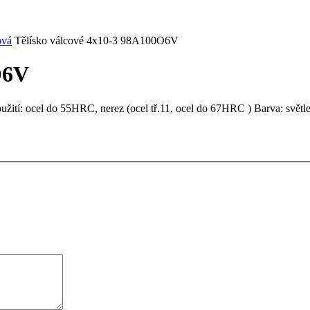
ová
Tělísko válcové 4x10-3 98A100O6V
O6V
žití: ocel do 55HRC, nerez (ocel tř.11, ocel do 67HRC ) Barva: světl