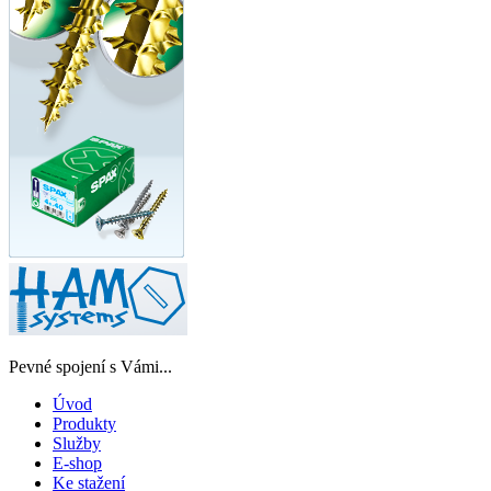
Pevné spojení s Vámi...
Úvod
Produkty
Služby
E-shop
Ke stažení