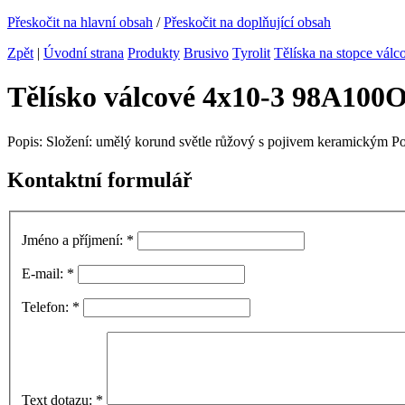
Přeskočit na hlavní obsah
/
Přeskočit na doplňující obsah
Zpět
|
Úvodní strana
Produkty
Brusivo
Tyrolit
Tělíska na stopce válc
Tělísko válcové 4x10-3 98A100
Popis: Složení: umělý korund světle růžový s pojivem keramickým Pou
Kontaktní formulář
Jméno a příjmení:
*
E-mail:
*
Telefon:
*
Text dotazu:
*