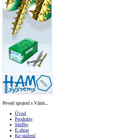
Pevné spojení s Vámi...
Úvod
Produkty
Služby
E-shop
Ke stažení