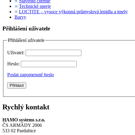
Stavební chemie
Technické spreje
LOCTITE – vysoce výkonná průmyslová lepidla a tmely
Barvy
Přihlášení uživatele
Přihlášení uživatele
Uživatel:
Heslo:
Poslat zapomenuté heslo
Rychlý kontakt
HAMO systems s.r.o.
ČS ARMÁDY 2006
533 02 Pardubice