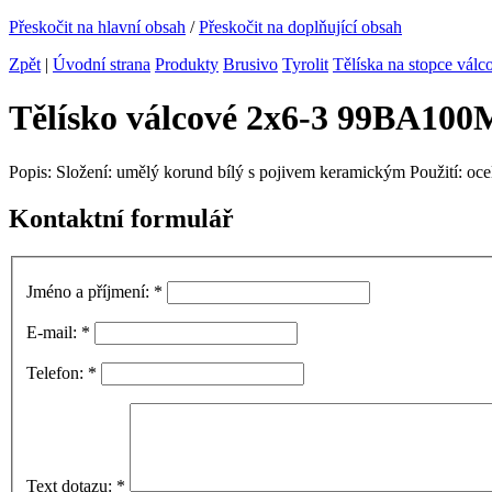
Přeskočit na hlavní obsah
/
Přeskočit na doplňující obsah
Zpět
|
Úvodní strana
Produkty
Brusivo
Tyrolit
Tělíska na stopce válc
Tělísko válcové 2x6-3 99BA10
Popis: Složení: umělý korund bílý s pojivem keramickým Použití: ocel
Kontaktní formulář
Jméno a příjmení:
*
E-mail:
*
Telefon:
*
Text dotazu:
*