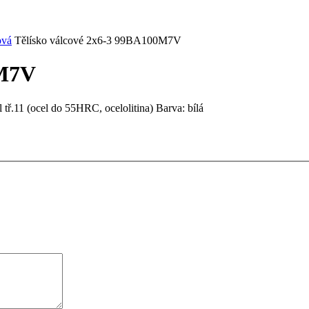
ová
Tělísko válcové 2x6-3 99BA100M7V
0M7V
 tř.11 (ocel do 55HRC, ocelolitina) Barva: bílá