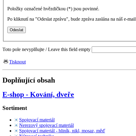
Položky označené hvězdičkou (
*
) jsou povinné.
Po kliknutí na "Odeslat zprávu", bude zpráva zaslána na náš e-ma
Toto pole nevyplňujte / Leave this field empty
Tisknout
Doplňující obsah
E-shop - Kování, dveře
Sortiment
Spojovací materiál
Nerezový spojovací materiál
Spojovací materiál - hliník, nikl, mosaz, měď