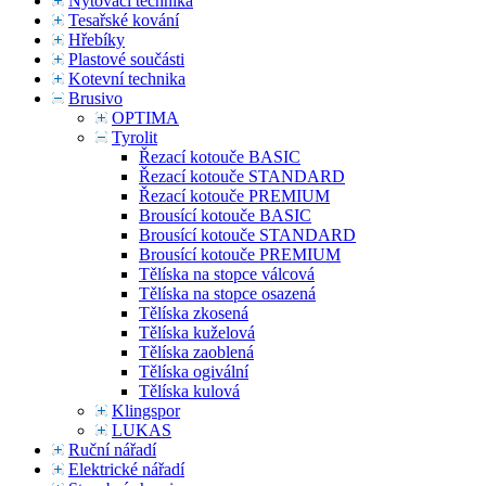
Nýtovací technika
Tesařské kování
Hřebíky
Plastové součásti
Kotevní technika
Brusivo
OPTIMA
Tyrolit
Řezací kotouče BASIC
Řezací kotouče STANDARD
Řezací kotouče PREMIUM
Brousící kotouče BASIC
Brousící kotouče STANDARD
Brousící kotouče PREMIUM
Tělíska na stopce válcová
Tělíska na stopce osazená
Tělíska zkosená
Tělíska kuželová
Tělíska zaoblená
Tělíska ogivální
Tělíska kulová
Klingspor
LUKAS
Ruční nářadí
Elektrické nářadí