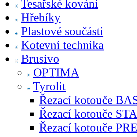
Tesařské kování
Hřebíky
Plastové součásti
Kotevní technika
Brusivo
OPTIMA
Tyrolit
Řezací kotouče BA
Řezací kotouče S
Řezací kotouče P