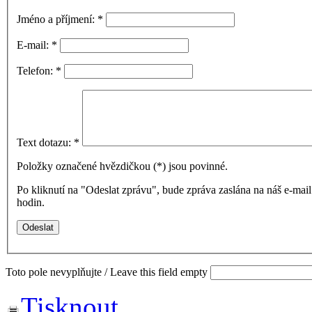
Jméno a příjmení:
*
E-mail:
*
Telefon:
*
Text dotazu:
*
Položky označené hvězdičkou (
*
) jsou povinné.
Po kliknutí na "Odeslat zprávu", bude zpráva zaslána na náš e-ma
hodin.
Toto pole nevyplňujte / Leave this field empty
Tisknout