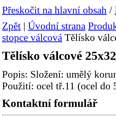
Přeskočit na hlavní obsah
/
Zpět
|
Úvodní strana
Produ
stopce válcová
Tělísko vál
Tělísko válcové 25x
Popis: Složení: umělý kor
Použití: ocel tř.11 (ocel d
Kontaktní formulář