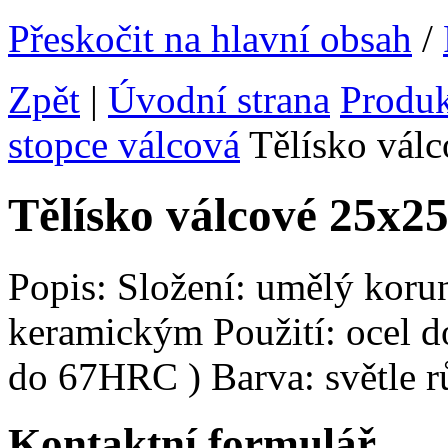
Přeskočit na hlavní obsah
/
Zpět
|
Úvodní strana
Produ
stopce válcová
Tělísko vál
Tělísko válcové 25x
Popis: Složení: umělý koru
keramickým Použití: ocel do
do 67HRC ) Barva: světle 
Kontaktní formulář