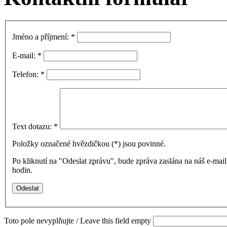
Jméno a příjmení:
*
E-mail:
*
Telefon:
*
Text dotazu:
*
Položky označené hvězdičkou (
*
) jsou povinné.
Po kliknutí na "Odeslat zprávu", bude zpráva zaslána na náš e-ma
hodin.
Toto pole nevyplňujte / Leave this field empty