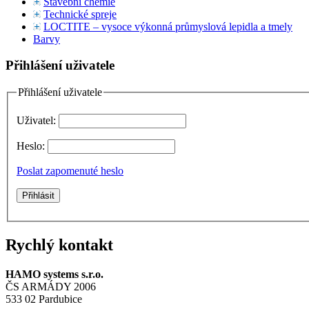
Stavební chemie
Technické spreje
LOCTITE – vysoce výkonná průmyslová lepidla a tmely
Barvy
Přihlášení uživatele
Přihlášení uživatele
Uživatel:
Heslo:
Poslat zapomenuté heslo
Rychlý kontakt
HAMO systems s.r.o.
ČS ARMÁDY 2006
533 02 Pardubice