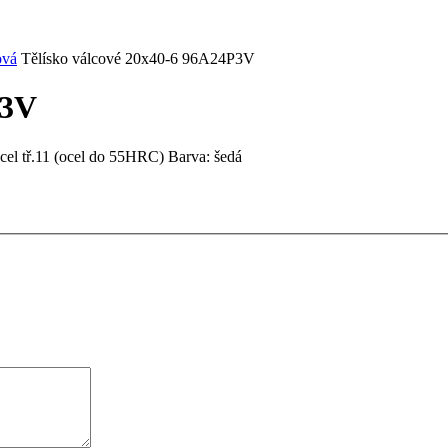
ová
Tělísko válcové 20x40-6 96A24P3V
P3V
cel tř.11 (ocel do 55HRC) Barva: šedá