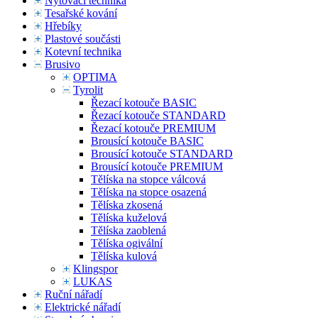
Nýtovací technika
Tesařské kování
Hřebíky
Plastové součásti
Kotevní technika
Brusivo
OPTIMA
Tyrolit
Řezací kotouče BASIC
Řezací kotouče STANDARD
Řezací kotouče PREMIUM
Brousící kotouče BASIC
Brousící kotouče STANDARD
Brousící kotouče PREMIUM
Tělíska na stopce válcová
Tělíska na stopce osazená
Tělíska zkosená
Tělíska kuželová
Tělíska zaoblená
Tělíska ogivální
Tělíska kulová
Klingspor
LUKAS
Ruční nářadí
Elektrické nářadí