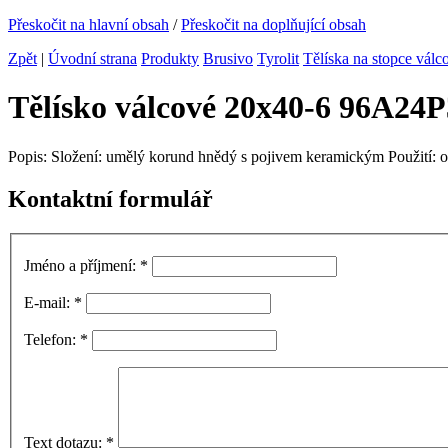
Přeskočit na hlavní obsah
/
Přeskočit na doplňující obsah
Zpět
|
Úvodní strana
Produkty
Brusivo
Tyrolit
Tělíska na stopce válc
Tělísko válcové 20x40-6 96A24
Popis: Složení: umělý korund hnědý s pojivem keramickým Použití: o
Kontaktní formulář
Jméno a příjmení:
*
E-mail:
*
Telefon:
*
Text dotazu:
*