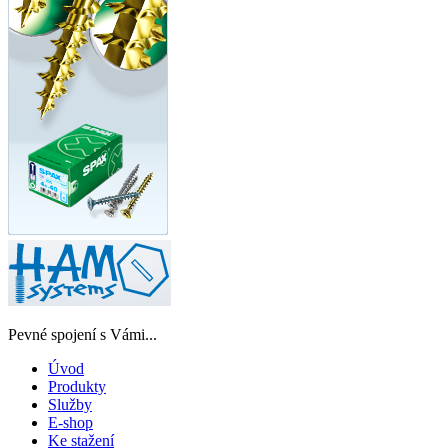
Pevné spojení s Vámi...
Úvod
Produkty
Služby
E-shop
Ke stažení