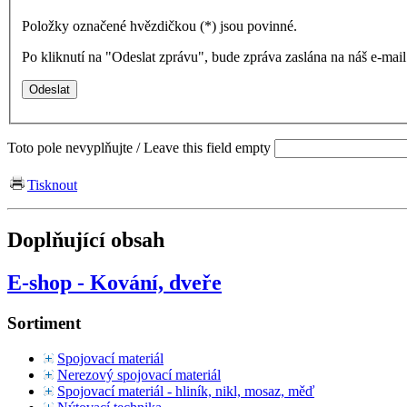
Položky označené hvězdičkou (
*
) jsou povinné.
Po kliknutí na "Odeslat zprávu", bude zpráva zaslána na náš e-ma
Toto pole nevyplňujte / Leave this field empty
Tisknout
Doplňující obsah
E-shop - Kování, dveře
Sortiment
Spojovací materiál
Nerezový spojovací materiál
Spojovací materiál - hliník, nikl, mosaz, měď