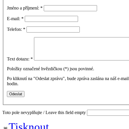
Jméno a příjmení:
*
E-mail:
*
Telefon:
*
Text dotazu:
*
Položky označené hvězdičkou (
*
) jsou povinné.
Po kliknutí na "Odeslat zprávu", bude zpráva zaslána na náš e-ma
hodin.
Toto pole nevyplňujte / Leave this field empty
Tisknout