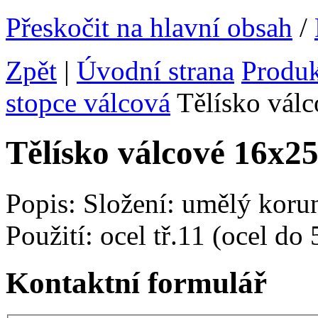
Přeskočit na hlavní obsah
/
Zpět
|
Úvodní strana
Produ
stopce válcová
Tělísko vá
Tělísko válcové 16x
Popis: Složení: umělý koru
Použití: ocel tř.11 (ocel do
Kontaktní formulář