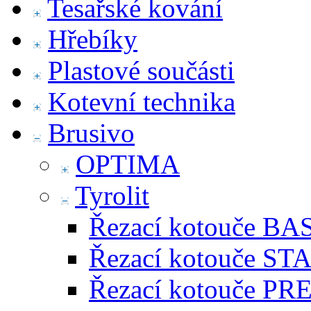
Tesařské kování
Hřebíky
Plastové součásti
Kotevní technika
Brusivo
OPTIMA
Tyrolit
Řezací kotouče BA
Řezací kotouče S
Řezací kotouče P