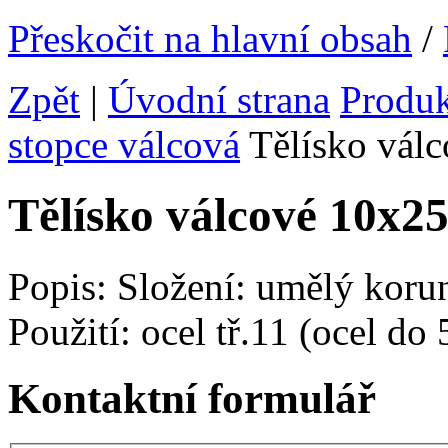
Přeskočit na hlavní obsah
/
Zpět
|
Úvodní strana
Produ
stopce válcová
Tělísko vá
Tělísko válcové 10x
Popis: Složení: umělý koru
Použití: ocel tř.11 (ocel do
Kontaktní formulář