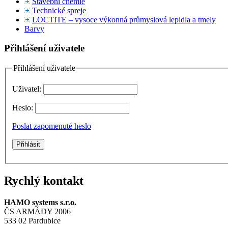
Stavební chemie
Technické spreje
LOCTITE – vysoce výkonná průmyslová lepidla a tmely
Barvy
Přihlášení uživatele
Přihlášení uživatele
Uživatel:
Heslo:
Poslat zapomenuté heslo
Rychlý kontakt
HAMO systems s.r.o.
ČS ARMÁDY 2006
533 02 Pardubice