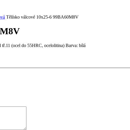
ová
Tělísko válcové 10x25-6 99BA60M8V
60M8V
 tř.11 (ocel do 55HRC, ocelolitina) Barva: bílá