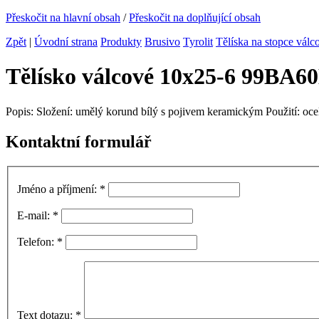
Přeskočit na hlavní obsah
/
Přeskočit na doplňující obsah
Zpět
|
Úvodní strana
Produkty
Brusivo
Tyrolit
Tělíska na stopce válc
Tělísko válcové 10x25-6 99BA
Popis: Složení: umělý korund bílý s pojivem keramickým Použití: ocel
Kontaktní formulář
Jméno a příjmení:
*
E-mail:
*
Telefon:
*
Text dotazu:
*