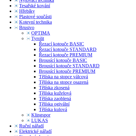
Nýtovací technika
Tesařské kování
Hřebíky
Plastové součásti
Kotevní technika
Brusivo
OPTIMA
Tyrolit
Řezací kotouče BASIC
Řezací kotouče STANDARD
Řezací kotouče PREMIUM
Brousící kotouče BASIC
Brousící kotouče STANDARD
Brousící kotouče PREMIUM
Tělíska na stopce válcová
Tělíska na stopce osazená
Tělíska zkosená
Tělíska kuželová
Tělíska zaoblená
Tělíska ogivální
Tělíska kulová
Klingspor
LUKAS
Ruční nářadí
Elektrické nářadí