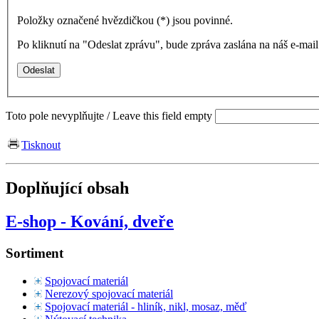
Položky označené hvězdičkou (
*
) jsou povinné.
Po kliknutí na "Odeslat zprávu", bude zpráva zaslána na náš e-ma
Toto pole nevyplňujte / Leave this field empty
Tisknout
Doplňující obsah
E-shop - Kování, dveře
Sortiment
Spojovací materiál
Nerezový spojovací materiál
Spojovací materiál - hliník, nikl, mosaz, měď