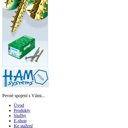
Pevné spojení s Vámi...
Úvod
Produkty
Služby
E-shop
Ke stažení