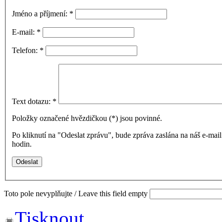
Jméno a příjmení:
*
E-mail:
*
Telefon:
*
Text dotazu:
*
Položky označené hvězdičkou (
*
) jsou povinné.
Po kliknutí na "Odeslat zprávu", bude zpráva zaslána na náš e-ma
hodin.
Toto pole nevyplňujte / Leave this field empty
Tisknout