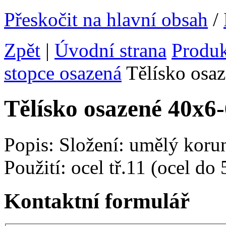
Přeskočit na hlavní obsah
/
Zpět
|
Úvodní strana
Produ
stopce osazená
Tělísko os
Tělísko osazené 40x
Popis: Složení: umělý koru
Použití: ocel tř.11 (ocel do
Kontaktní formulář