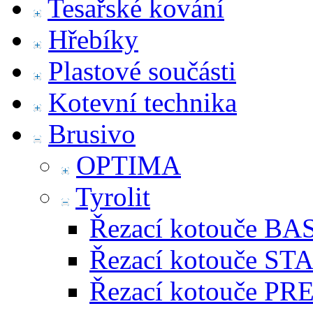
Tesařské kování
Hřebíky
Plastové součásti
Kotevní technika
Brusivo
OPTIMA
Tyrolit
Řezací kotouče BA
Řezací kotouče S
Řezací kotouče P