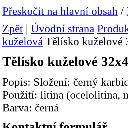
Přeskočit na hlavní obsah
/
Zpět
|
Úvodní strana
Produ
kuželová
Tělísko kuželové
Tělísko kuželové 32
Popis: Složení: černý karb
Použití: litina (ocelolitina
Barva: černá
Kontaktní formulář