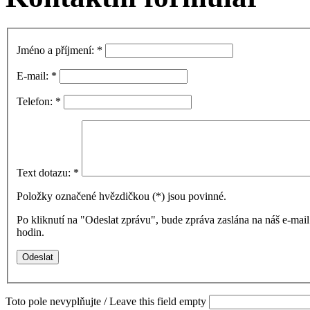
Jméno a příjmení:
*
E-mail:
*
Telefon:
*
Text dotazu:
*
Položky označené hvězdičkou (
*
) jsou povinné.
Po kliknutí na "Odeslat zprávu", bude zpráva zaslána na náš e-ma
hodin.
Toto pole nevyplňujte / Leave this field empty