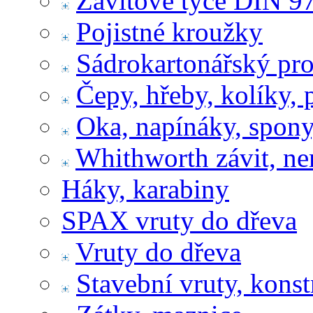
Závitové tyče DIN 9
Pojistné kroužky
Sádrokartonářský pr
Čepy, hřeby, kolíky, 
Oka, napínáky, spony
Whithworth závit, ne
Háky, karabiny
SPAX vruty do dřeva
Vruty do dřeva
Stavební vruty, konst