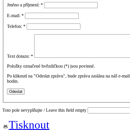
Jméno a příjmení:
*
E-mail:
*
Telefon:
*
Text dotazu:
*
Položky označené hvězdičkou (
*
) jsou povinné.
Po kliknutí na "Odeslat zprávu", bude zpráva zaslána na náš e-ma
hodin.
Toto pole nevyplňujte / Leave this field empty
Tisknout