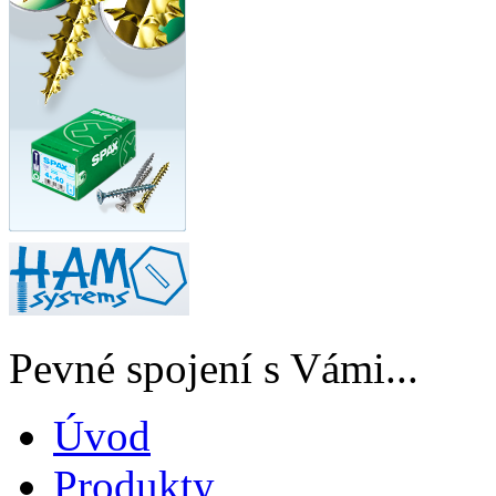
Pevné spojení s Vámi...
Úvod
Produkty