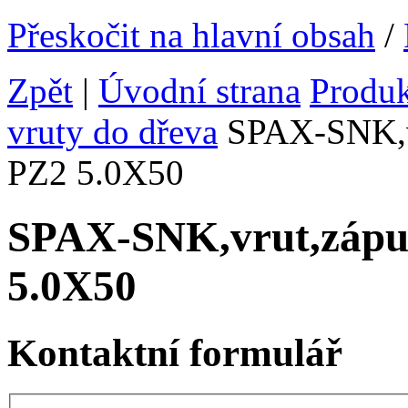
Přeskočit na hlavní obsah
/
Zpět
|
Úvodní strana
Produ
vruty do dřeva
SPAX-SNK,v
PZ2 5.0X50
SPAX-SNK,vrut,záp
5.0X50
Kontaktní formulář