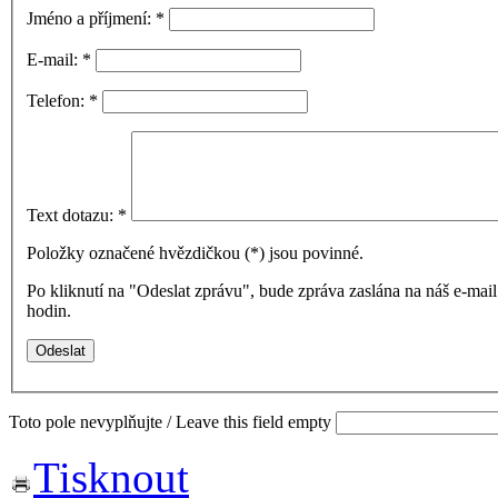
Jméno a příjmení:
*
E-mail:
*
Telefon:
*
Text dotazu:
*
Položky označené hvězdičkou (
*
) jsou povinné.
Po kliknutí na "Odeslat zprávu", bude zpráva zaslána na náš e-ma
hodin.
Toto pole nevyplňujte / Leave this field empty
Tisknout