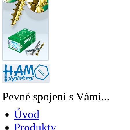
Pevné spojení s Vámi...
Úvod
Produkty