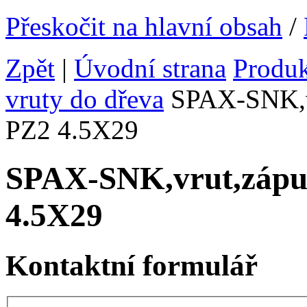
Přeskočit na hlavní obsah
/
Zpět
|
Úvodní strana
Produ
vruty do dřeva
SPAX-SNK,v
PZ2 4.5X29
SPAX-SNK,vrut,záp
4.5X29
Kontaktní formulář