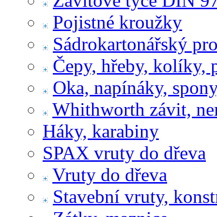
Závitové tyče DIN 9
Pojistné kroužky
Sádrokartonářský pr
Čepy, hřeby, kolíky, 
Oka, napínáky, spony
Whithworth závit, ne
Háky, karabiny
SPAX vruty do dřeva
Vruty do dřeva
Stavební vruty, konst