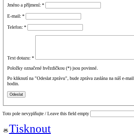
Jméno a příjmení:
*
E-mail:
*
Telefon:
*
Text dotazu:
*
Položky označené hvězdičkou (
*
) jsou povinné.
Po kliknutí na "Odeslat zprávu", bude zpráva zaslána na náš e-ma
hodin.
Toto pole nevyplňujte / Leave this field empty
Tisknout