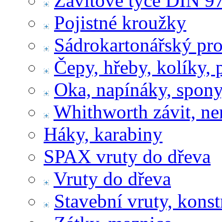
Závitové tyče DIN 9
Pojistné kroužky
Sádrokartonářský pr
Čepy, hřeby, kolíky, 
Oka, napínáky, spony
Whithworth závit, ne
Háky, karabiny
SPAX vruty do dřeva
Vruty do dřeva
Stavební vruty, konst