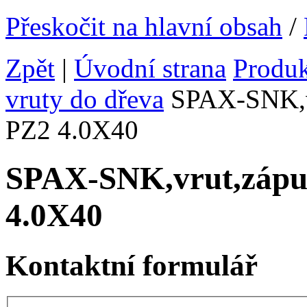
Přeskočit na hlavní obsah
/
Zpět
|
Úvodní strana
Produ
vruty do dřeva
SPAX-SNK,v
PZ2 4.0X40
SPAX-SNK,vrut,záp
4.0X40
Kontaktní formulář