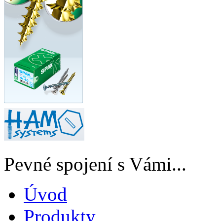
Pevné spojení s Vámi...
Úvod
Produkty