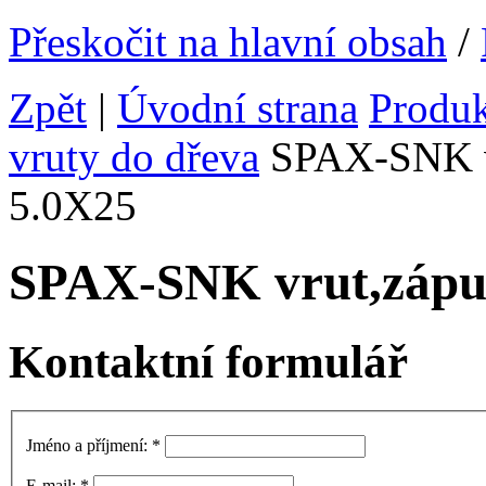
Přeskočit na hlavní obsah
/
Zpět
|
Úvodní strana
Produ
vruty do dřeva
SPAX-SNK vr
5.0X25
SPAX-SNK vrut,zápu
Kontaktní formulář
Jméno a příjmení:
*
E-mail:
*