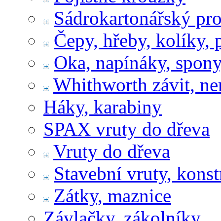
Sádrokartonářský pr
Čepy, hřeby, kolíky, 
Oka, napínáky, spony
Whithworth závit, ne
Háky, karabiny
SPAX vruty do dřeva
Vruty do dřeva
Stavební vruty, konst
Zátky, maznice
Závlačky, zákolníky