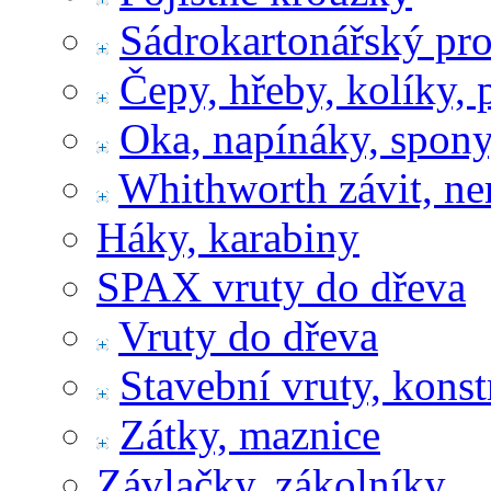
Sádrokartonářský pr
Čepy, hřeby, kolíky, 
Oka, napínáky, spony
Whithworth závit, ne
Háky, karabiny
SPAX vruty do dřeva
Vruty do dřeva
Stavební vruty, konst
Zátky, maznice
Závlačky, zákolníky