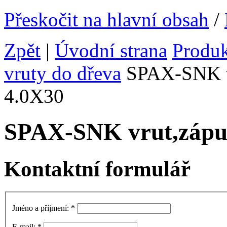
Přeskočit na hlavní obsah
/
Zpět
|
Úvodní strana
Produ
vruty do dřeva
SPAX-SNK vr
4.0X30
SPAX-SNK vrut,zápu
Kontaktní formulář
Jméno a příjmení:
*
E-mail:
*