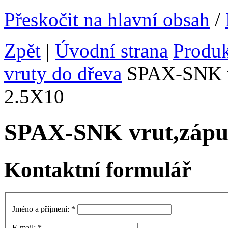
Přeskočit na hlavní obsah
/
Zpět
|
Úvodní strana
Produ
vruty do dřeva
SPAX-SNK vr
2.5X10
SPAX-SNK vrut,zápu
Kontaktní formulář
Jméno a příjmení:
*
E-mail:
*