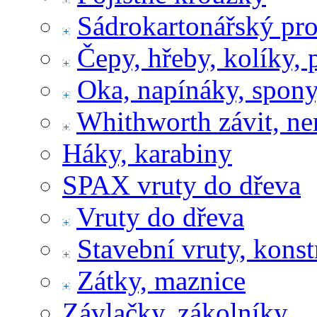
Sádrokartonářský pr
Čepy, hřeby, kolíky, 
Oka, napínáky, spony
Whithworth závit, ne
Háky, karabiny
SPAX vruty do dřeva
Vruty do dřeva
Stavební vruty, konst
Zátky, maznice
Závlačky, zákolníky