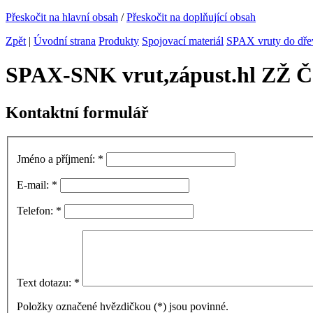
Přeskočit na hlavní obsah
/
Přeskočit na doplňující obsah
Zpět
|
Úvodní strana
Produkty
Spojovací materiál
SPAX vruty do dře
SPAX-SNK vrut,zápust.hl ZŽ Č
Kontaktní formulář
Jméno a příjmení:
*
E-mail:
*
Telefon:
*
Text dotazu:
*
Položky označené hvězdičkou (
*
) jsou povinné.