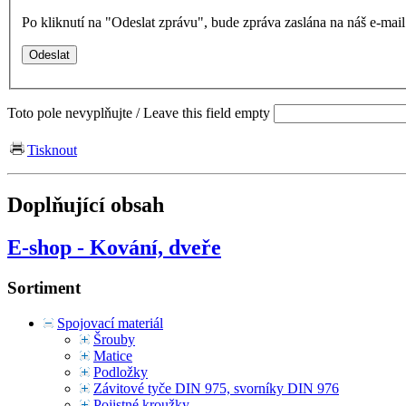
Po kliknutí na "Odeslat zprávu", bude zpráva zaslána na náš e-ma
Toto pole nevyplňujte / Leave this field empty
Tisknout
Doplňující obsah
E-shop - Kování, dveře
Sortiment
Spojovací materiál
Šrouby
Matice
Podložky
Závitové tyče DIN 975, svorníky DIN 976
Pojistné kroužky