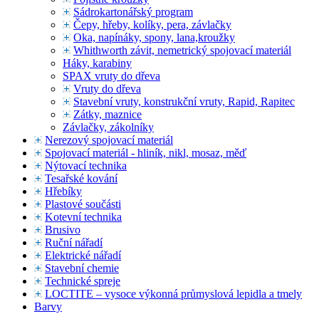
Sádrokartonářský program
Čepy, hřeby, kolíky, pera, závlačky
Oka, napínáky, spony, lana,kroužky
Whithworth závit, nemetrický spojovací materiál
Háky, karabiny
SPAX vruty do dřeva
Vruty do dřeva
Stavební vruty, konstrukční vruty, Rapid, Rapitec
Zátky, maznice
Závlačky, zákolníky
Nerezový spojovací materiál
Spojovací materiál - hliník, nikl, mosaz, měď
Nýtovací technika
Tesařské kování
Hřebíky
Plastové součásti
Kotevní technika
Brusivo
Ruční nářadí
Elektrické nářadí
Stavební chemie
Technické spreje
LOCTITE – vysoce výkonná průmyslová lepidla a tmely
Barvy