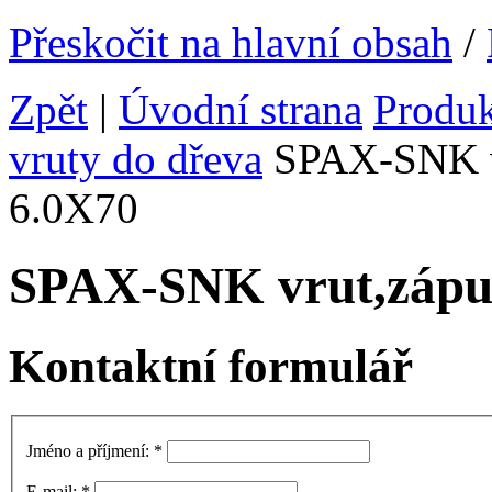
Přeskočit na hlavní obsah
/
Zpět
|
Úvodní strana
Produ
vruty do dřeva
SPAX-SNK vr
6.0X70
SPAX-SNK vrut,zápu
Kontaktní formulář
Jméno a příjmení:
*
E-mail:
*