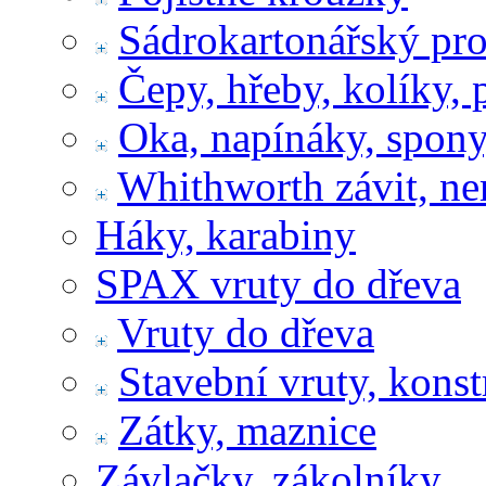
Sádrokartonářský pr
Čepy, hřeby, kolíky, 
Oka, napínáky, spony
Whithworth závit, ne
Háky, karabiny
SPAX vruty do dřeva
Vruty do dřeva
Stavební vruty, konst
Zátky, maznice
Závlačky, zákolníky