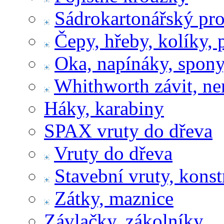
Sádrokartonářský pr
Čepy, hřeby, kolíky, 
Oka, napínáky, spony
Whithworth závit, ne
Háky, karabiny
SPAX vruty do dřeva
Vruty do dřeva
Stavební vruty, konst
Zátky, maznice
Závlačky, zákolníky