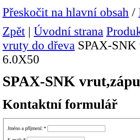
Přeskočit na hlavní obsah
/
Zpět
|
Úvodní strana
Produ
vruty do dřeva
SPAX-SNK vr
6.0X50
SPAX-SNK vrut,zápu
Kontaktní formulář
Jméno a příjmení:
*
E-mail:
*