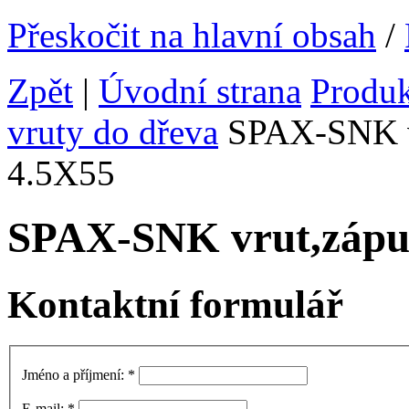
Přeskočit na hlavní obsah
/
Zpět
|
Úvodní strana
Produ
vruty do dřeva
SPAX-SNK vr
4.5X55
SPAX-SNK vrut,zápu
Kontaktní formulář
Jméno a příjmení:
*
E-mail:
*