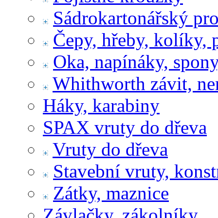
Sádrokartonářský pr
Čepy, hřeby, kolíky, 
Oka, napínáky, spony
Whithworth závit, ne
Háky, karabiny
SPAX vruty do dřeva
Vruty do dřeva
Stavební vruty, konst
Zátky, maznice
Závlačky, zákolníky