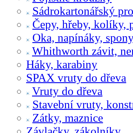
Sádrokartonářský pr
Čepy, hřeby, kolíky, 
Oka, napínáky, spony
Whithworth závit, ne
Háky, karabiny
SPAX vruty do dřeva
Vruty do dřeva
Stavební vruty, konst
Zátky, maznice
Závlačky, zákolníky