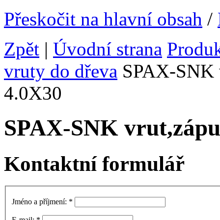
Přeskočit na hlavní obsah
/
Zpět
|
Úvodní strana
Produ
vruty do dřeva
SPAX-SNK vr
4.0X30
SPAX-SNK vrut,zápu
Kontaktní formulář
Jméno a příjmení:
*
E-mail:
*