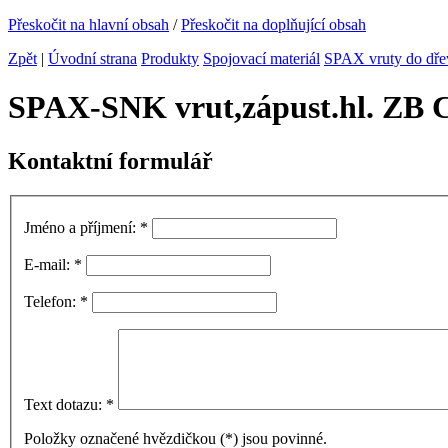
Přeskočit na hlavní obsah
/
Přeskočit na doplňující obsah
Zpět
|
Úvodní strana
Produkty
Spojovací materiál
SPAX vruty do dře
SPAX-SNK vrut,zápust.hl. ZB 
Kontaktní formulář
Jméno a příjmení:
*
E-mail:
*
Telefon:
*
Text dotazu:
*
Položky označené hvězdičkou (
*
) jsou povinné.