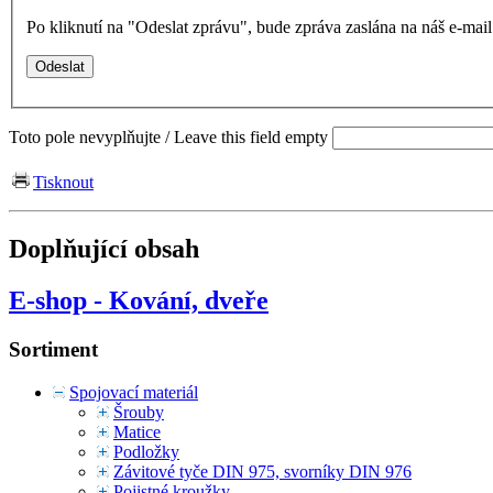
Po kliknutí na "Odeslat zprávu", bude zpráva zaslána na náš e-ma
Toto pole nevyplňujte / Leave this field empty
Tisknout
Doplňující obsah
E-shop - Kování, dveře
Sortiment
Spojovací materiál
Šrouby
Matice
Podložky
Závitové tyče DIN 975, svorníky DIN 976
Pojistné kroužky