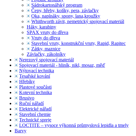
Sádrokartonářský program
Čepy, hřeby, kolíky, pera, závlačky
Oka, napínáky, spony, lana,kroužky
Whithworth závit, nemetrický spojovací materiál
Háky, karabiny
SPAX vruty do dřeva
Vruty do dřeva
Stavební vruty, konstrukční vruty, Rapid, Rapitec
Zátky, maznice
Závlačky, zákolníky
Nerezový spojovací materiál
Spojovací materiál - hliník, nikl, mosaz, měď
Nýtovací technika
Tesařské kování
Hřebíky
Plastové součásti
Kotevní technika
Brusivo
Ruční nářadí
Elektrické nářadí
Stavební chemie
Technické spreje
LOCTITE – vysoce výkonná průmyslová lepidla a tmely
Barvy