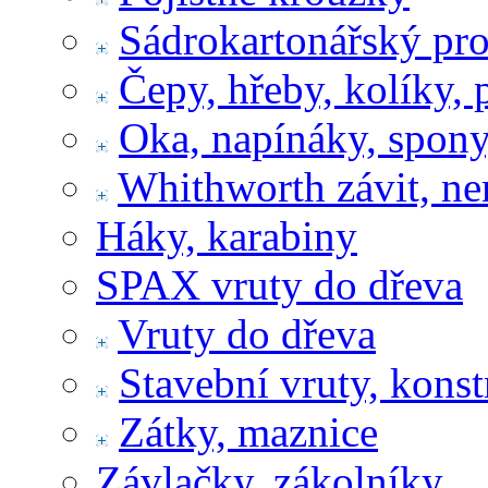
Sádrokartonářský pr
Čepy, hřeby, kolíky, 
Oka, napínáky, spony
Whithworth závit, ne
Háky, karabiny
SPAX vruty do dřeva
Vruty do dřeva
Stavební vruty, konst
Zátky, maznice
Závlačky, zákolníky