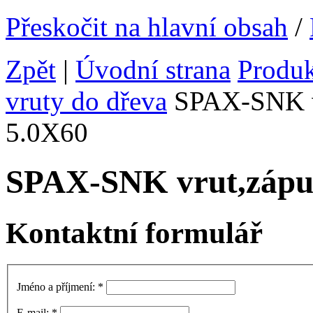
Přeskočit na hlavní obsah
/
Zpět
|
Úvodní strana
Produ
vruty do dřeva
SPAX-SNK vr
5.0X60
SPAX-SNK vrut,zápus
Kontaktní formulář
Jméno a příjmení:
*
E-mail:
*