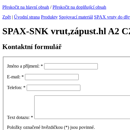
Přeskočit na hlavní obsah
/
Přeskočit na doplňující obsah
Zpět
|
Úvodní strana
Produkty
Spojovací materiál
SPAX vruty do dře
SPAX-SNK vrut,zápust.hl A2 C
Kontaktní formulář
Jméno a příjmení:
*
E-mail:
*
Telefon:
*
Text dotazu:
*
Položky označené hvězdičkou (
*
) jsou povinné.