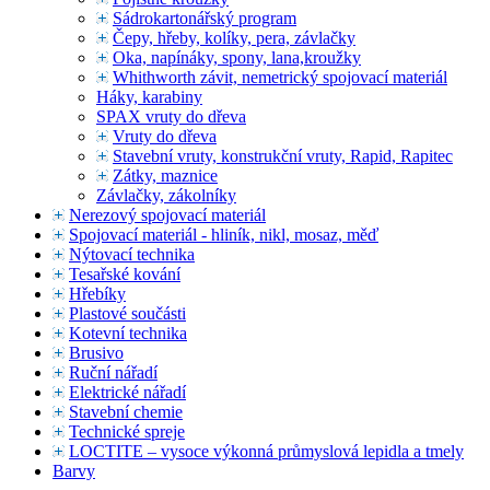
Sádrokartonářský program
Čepy, hřeby, kolíky, pera, závlačky
Oka, napínáky, spony, lana,kroužky
Whithworth závit, nemetrický spojovací materiál
Háky, karabiny
SPAX vruty do dřeva
Vruty do dřeva
Stavební vruty, konstrukční vruty, Rapid, Rapitec
Zátky, maznice
Závlačky, zákolníky
Nerezový spojovací materiál
Spojovací materiál - hliník, nikl, mosaz, měď
Nýtovací technika
Tesařské kování
Hřebíky
Plastové součásti
Kotevní technika
Brusivo
Ruční nářadí
Elektrické nářadí
Stavební chemie
Technické spreje
LOCTITE – vysoce výkonná průmyslová lepidla a tmely
Barvy