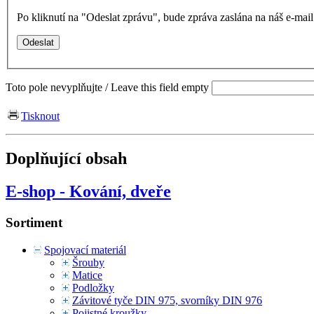
Po kliknutí na "Odeslat zprávu", bude zpráva zaslána na náš e-ma
Toto pole nevyplňujte / Leave this field empty
Tisknout
Doplňující obsah
E-shop - Kování, dveře
Sortiment
Spojovací materiál
Šrouby
Matice
Podložky
Závitové tyče DIN 975, svorníky DIN 976
Pojistné kroužky