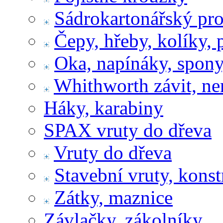
Sádrokartonářský pr
Čepy, hřeby, kolíky, 
Oka, napínáky, spony
Whithworth závit, ne
Háky, karabiny
SPAX vruty do dřeva
Vruty do dřeva
Stavební vruty, konst
Zátky, maznice
Závlačky, zákolníky