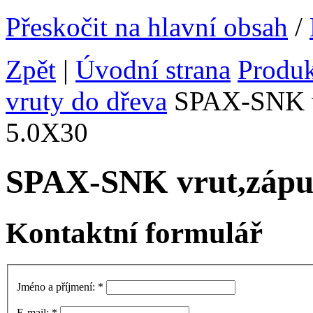
Přeskočit na hlavní obsah
/
Zpět
|
Úvodní strana
Produ
vruty do dřeva
SPAX-SNK vr
5.0X30
SPAX-SNK vrut,zápus
Kontaktní formulář
Jméno a příjmení:
*
E-mail:
*