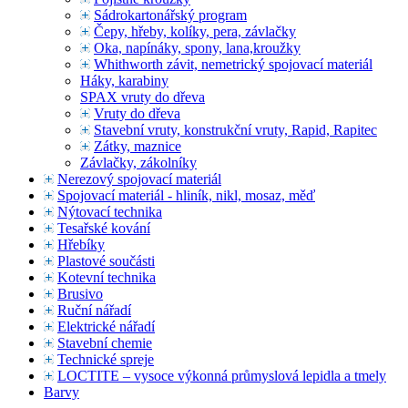
Sádrokartonářský program
Čepy, hřeby, kolíky, pera, závlačky
Oka, napínáky, spony, lana,kroužky
Whithworth závit, nemetrický spojovací materiál
Háky, karabiny
SPAX vruty do dřeva
Vruty do dřeva
Stavební vruty, konstrukční vruty, Rapid, Rapitec
Zátky, maznice
Závlačky, zákolníky
Nerezový spojovací materiál
Spojovací materiál - hliník, nikl, mosaz, měď
Nýtovací technika
Tesařské kování
Hřebíky
Plastové součásti
Kotevní technika
Brusivo
Ruční nářadí
Elektrické nářadí
Stavební chemie
Technické spreje
LOCTITE – vysoce výkonná průmyslová lepidla a tmely
Barvy