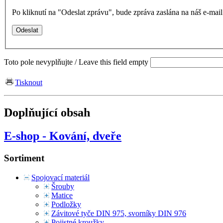
Po kliknutí na "Odeslat zprávu", bude zpráva zaslána na náš e-ma
Toto pole nevyplňujte / Leave this field empty
Tisknout
Doplňující obsah
E-shop - Kování, dveře
Sortiment
Spojovací materiál
Šrouby
Matice
Podložky
Závitové tyče DIN 975, svorníky DIN 976
Pojistné kroužky