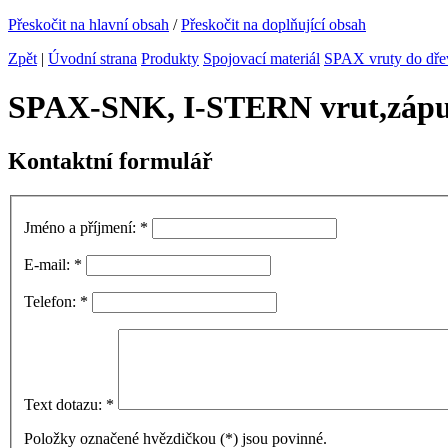
Přeskočit na hlavní obsah
/
Přeskočit na doplňující obsah
Zpět
|
Úvodní strana
Produkty
Spojovací materiál
SPAX vruty do dře
SPAX-SNK, I-STERN vrut,zápu
Kontaktní formulář
Jméno a příjmení:
*
E-mail:
*
Telefon:
*
Text dotazu:
*
Položky označené hvězdičkou (
*
) jsou povinné.