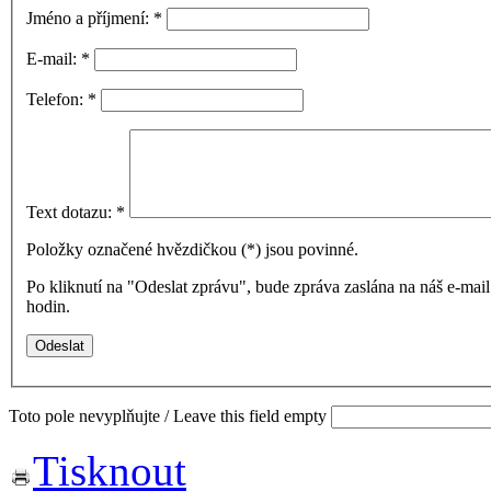
Jméno a příjmení:
*
E-mail:
*
Telefon:
*
Text dotazu:
*
Položky označené hvězdičkou (
*
) jsou povinné.
Po kliknutí na "Odeslat zprávu", bude zpráva zaslána na náš e-ma
hodin.
Toto pole nevyplňujte / Leave this field empty
Tisknout