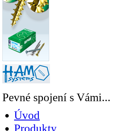
Pevné spojení s Vámi...
Úvod
Produkty