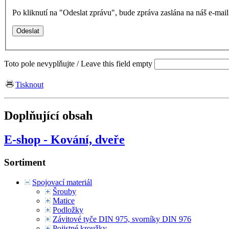
Po kliknutí na "Odeslat zprávu", bude zpráva zaslána na náš e-ma
Toto pole nevyplňujte / Leave this field empty
Tisknout
Doplňující obsah
E-shop - Kování, dveře
Sortiment
Spojovací materiál
Šrouby
Matice
Podložky
Závitové tyče DIN 975, svorníky DIN 976
Pojistné kroužky