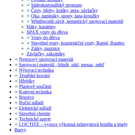
Sádrokartonářský program
Čepy, hřeby, kolíky, pera, závlačky
Oka, napínáky, spony, lana,kroužky
Whithworth závit, nemetrický spojovací materiál
Háky, karabiny
SPAX vruty do dřeva
Vruty do dřeva
Stavební vruty, konstrukční vruty, Rapid, Rapitec
Zátky, maznice
Závlačky, zákolníky
Nerezový spojovací materiál
Spojovací materiál - hliník, nikl, mosaz, měď
Nýtovací technika
Tesařské kování
Hřebíky
Plastové součásti
Kotevní technika
Brusivo
Ruční nářadí
Elektrické nářadí
Stavební chemie
Technické spreje
LOCTITE – vysoce výkonná průmyslová lepidla a tmely
Barvy