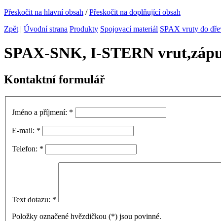
Přeskočit na hlavní obsah
/
Přeskočit na doplňující obsah
Zpět
|
Úvodní strana
Produkty
Spojovací materiál
SPAX vruty do dře
SPAX-SNK, I-STERN vrut,zápus
Kontaktní formulář
Jméno a příjmení:
*
E-mail:
*
Telefon:
*
Text dotazu:
*
Položky označené hvězdičkou (
*
) jsou povinné.