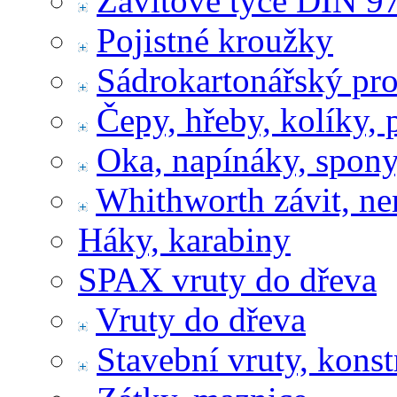
Závitové tyče DIN 9
Pojistné kroužky
Sádrokartonářský pr
Čepy, hřeby, kolíky, 
Oka, napínáky, spony
Whithworth závit, ne
Háky, karabiny
SPAX vruty do dřeva
Vruty do dřeva
Stavební vruty, konst