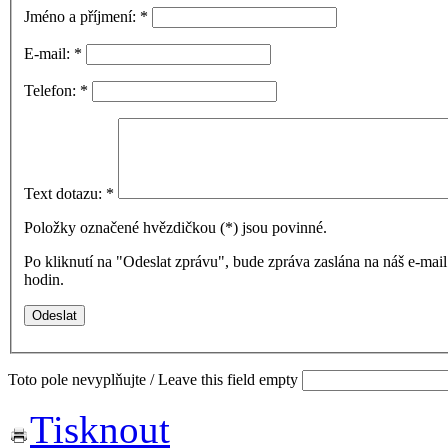
Jméno a příjmení:
*
E-mail:
*
Telefon:
*
Text dotazu:
*
Položky označené hvězdičkou (
*
) jsou povinné.
Po kliknutí na "Odeslat zprávu", bude zpráva zaslána na náš e-ma
hodin.
Toto pole nevyplňujte / Leave this field empty
Tisknout