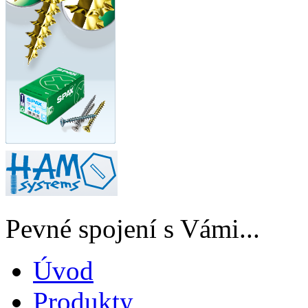
Pevné spojení s Vámi...
Úvod
Produkty