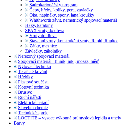
Sádrokartonářský program
Čepy, hřeby, kolíky, pera, závlačky
Oka, napínáky, spony, lana,kroužky
Whithworth závit, nemetrický spojovací materiál
Háky, karabiny
SPAX vruty do dřeva
Vruty do dřeva
Stavební vruty, konstrukční vruty, Rapid, Rapitec
Zátky, maznice
Závlačky, zákolníky
Nerezový spojovací materiál
Spojovací materiál - hliník, nikl, mosaz, měď
Nýtovací technika
Tesařské kování
Hřebíky
Plastové součásti
Kotevní technika
Brusivo
Ruční nářadí
Elektrické nářadí
Stavební chemie
Technické spreje
LOCTITE – vysoce výkonná průmyslová lepidla a tmely
Barvy