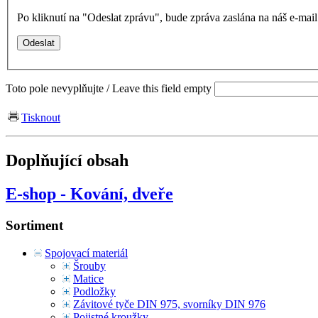
Po kliknutí na "Odeslat zprávu", bude zpráva zaslána na náš e-ma
Toto pole nevyplňujte / Leave this field empty
Tisknout
Doplňující obsah
E-shop - Kování, dveře
Sortiment
Spojovací materiál
Šrouby
Matice
Podložky
Závitové tyče DIN 975, svorníky DIN 976
Pojistné kroužky