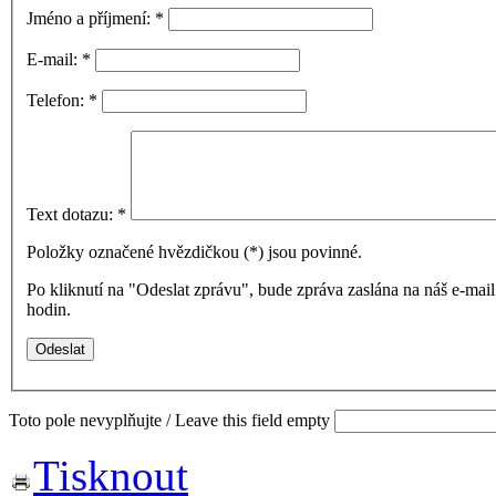
Jméno a příjmení:
*
E-mail:
*
Telefon:
*
Text dotazu:
*
Položky označené hvězdičkou (
*
) jsou povinné.
Po kliknutí na "Odeslat zprávu", bude zpráva zaslána na náš e-ma
hodin.
Toto pole nevyplňujte / Leave this field empty
Tisknout