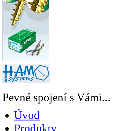
Pevné spojení s Vámi...
Úvod
Produkty