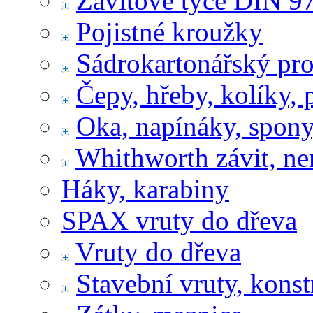
Závitové tyče DIN 9
Pojistné kroužky
Sádrokartonářský pr
Čepy, hřeby, kolíky, 
Oka, napínáky, spony
Whithworth závit, ne
Háky, karabiny
SPAX vruty do dřeva
Vruty do dřeva
Stavební vruty, konst