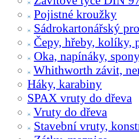
Závitové tyče DIN 9
Pojistné kroužky
Sádrokartonářský pr
Čepy, hřeby, kolíky, 
Oka, napínáky, spony
Whithworth závit, ne
Háky, karabiny
SPAX vruty do dřeva
Vruty do dřeva
Stavební vruty, konst