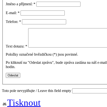
Jméno a příjmení:
*
E-mail:
*
Telefon:
*
Text dotazu:
*
Položky označené hvězdičkou (
*
) jsou povinné.
Po kliknutí na "Odeslat zprávu", bude zpráva zaslána na náš e-ma
hodin.
Toto pole nevyplňujte / Leave this field empty
Tisknout