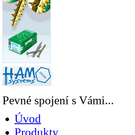
Pevné spojení s Vámi...
Úvod
Produkty