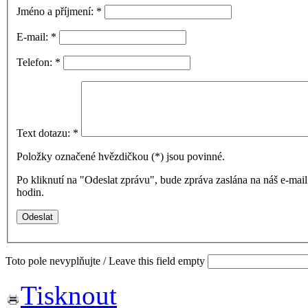
Jméno a příjmení:
*
E-mail:
*
Telefon:
*
Text dotazu:
*
Položky označené hvězdičkou (
*
) jsou povinné.
Po kliknutí na "Odeslat zprávu", bude zpráva zaslána na náš e-ma
hodin.
Toto pole nevyplňujte / Leave this field empty
Tisknout