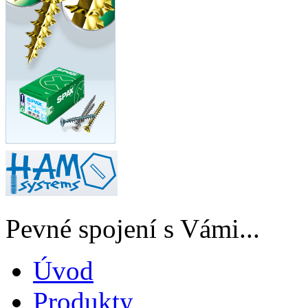
Pevné spojení s Vámi...
Úvod
Produkty