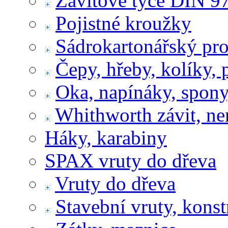
Závitové tyče DIN 9
Pojistné kroužky
Sádrokartonářský pr
Čepy, hřeby, kolíky, 
Oka, napínáky, spony
Whithworth závit, ne
Háky, karabiny
SPAX vruty do dřeva
Vruty do dřeva
Stavební vruty, konst