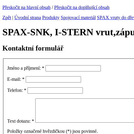
Přeskočit na hlavní obsah
/
Přeskočit na doplňující obsah
Zpět
|
Úvodní strana
Produkty
Spojovací materiál
SPAX vruty do dře
SPAX-SNK, I-STERN vrut,zápus
Kontaktní formulář
Jméno a příjmení:
*
E-mail:
*
Telefon:
*
Text dotazu:
*
Položky označené hvězdičkou (
*
) jsou povinné.