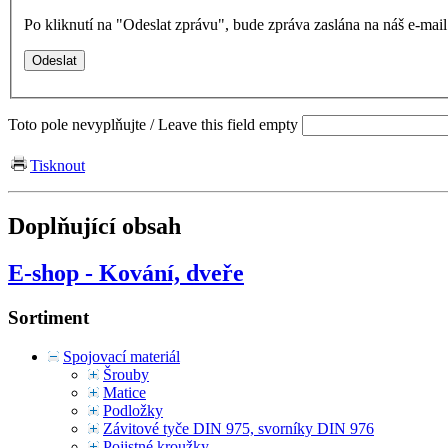
Po kliknutí na "Odeslat zprávu", bude zpráva zaslána na náš e-ma
Toto pole nevyplňujte / Leave this field empty
Tisknout
Doplňující obsah
E-shop - Kování, dveře
Sortiment
Spojovací materiál
Šrouby
Matice
Podložky
Závitové tyče DIN 975, svorníky DIN 976
Pojistné kroužky