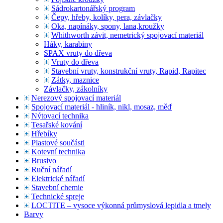
Sádrokartonářský program
Čepy, hřeby, kolíky, pera, závlačky
Oka, napínáky, spony, lana,kroužky
Whithworth závit, nemetrický spojovací materiál
Háky, karabiny
SPAX vruty do dřeva
Vruty do dřeva
Stavební vruty, konstrukční vruty, Rapid, Rapitec
Zátky, maznice
Závlačky, zákolníky
Nerezový spojovací materiál
Spojovací materiál - hliník, nikl, mosaz, měď
Nýtovací technika
Tesařské kování
Hřebíky
Plastové součásti
Kotevní technika
Brusivo
Ruční nářadí
Elektrické nářadí
Stavební chemie
Technické spreje
LOCTITE – vysoce výkonná průmyslová lepidla a tmely
Barvy