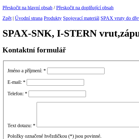
Přeskočit na hlavní obsah
/
Přeskočit na doplňující obsah
Zpět
|
Úvodní strana
Produkty
Spojovací materiál
SPAX vruty do dře
SPAX-SNK, I-STERN vrut,zápus
Kontaktní formulář
Jméno a příjmení:
*
E-mail:
*
Telefon:
*
Text dotazu:
*
Položky označené hvězdičkou (
*
) jsou povinné.