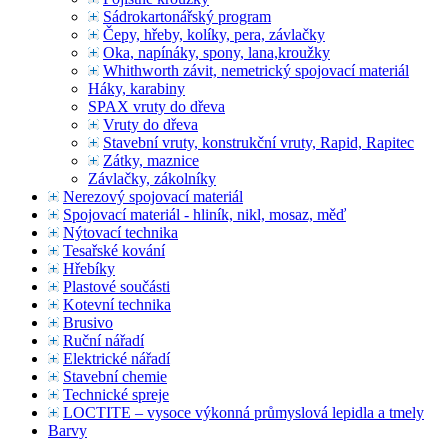
Sádrokartonářský program
Čepy, hřeby, kolíky, pera, závlačky
Oka, napínáky, spony, lana,kroužky
Whithworth závit, nemetrický spojovací materiál
Háky, karabiny
SPAX vruty do dřeva
Vruty do dřeva
Stavební vruty, konstrukční vruty, Rapid, Rapitec
Zátky, maznice
Závlačky, zákolníky
Nerezový spojovací materiál
Spojovací materiál - hliník, nikl, mosaz, měď
Nýtovací technika
Tesařské kování
Hřebíky
Plastové součásti
Kotevní technika
Brusivo
Ruční nářadí
Elektrické nářadí
Stavební chemie
Technické spreje
LOCTITE – vysoce výkonná průmyslová lepidla a tmely
Barvy