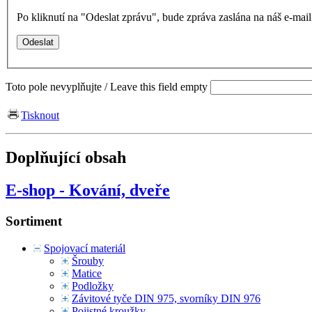
Po kliknutí na "Odeslat zprávu", bude zpráva zaslána na náš e-ma
Toto pole nevyplňujte / Leave this field empty
Tisknout
Doplňující obsah
E-shop - Kování, dveře
Sortiment
Spojovací materiál
Šrouby
Matice
Podložky
Závitové tyče DIN 975, svorníky DIN 976
Pojistné kroužky