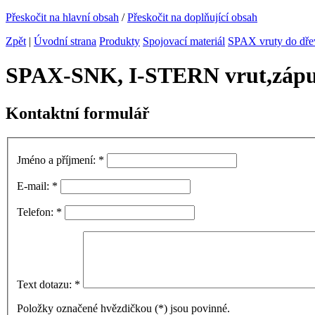
Přeskočit na hlavní obsah
/
Přeskočit na doplňující obsah
Zpět
|
Úvodní strana
Produkty
Spojovací materiál
SPAX vruty do dře
SPAX-SNK, I-STERN vrut,zápus
Kontaktní formulář
Jméno a příjmení:
*
E-mail:
*
Telefon:
*
Text dotazu:
*
Položky označené hvězdičkou (
*
) jsou povinné.