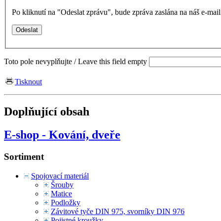
Po kliknutí na "Odeslat zprávu", bude zpráva zaslána na náš e-ma
Toto pole nevyplňujte / Leave this field empty
Tisknout
Doplňující obsah
E-shop - Kování, dveře
Sortiment
Spojovací materiál
Šrouby
Matice
Podložky
Závitové tyče DIN 975, svorníky DIN 976
Pojistné kroužky