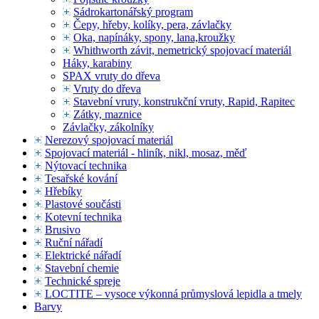
Sádrokartonářský program
Čepy, hřeby, kolíky, pera, závlačky
Oka, napínáky, spony, lana,kroužky
Whithworth závit, nemetrický spojovací materiál
Háky, karabiny
SPAX vruty do dřeva
Vruty do dřeva
Stavební vruty, konstrukční vruty, Rapid, Rapitec
Zátky, maznice
Závlačky, zákolníky
Nerezový spojovací materiál
Spojovací materiál - hliník, nikl, mosaz, měď
Nýtovací technika
Tesařské kování
Hřebíky
Plastové součásti
Kotevní technika
Brusivo
Ruční nářadí
Elektrické nářadí
Stavební chemie
Technické spreje
LOCTITE – vysoce výkonná průmyslová lepidla a tmely
Barvy