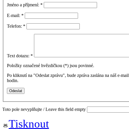
Jméno a příjmení:
*
E-mail:
*
Telefon:
*
Text dotazu:
*
Položky označené hvězdičkou (
*
) jsou povinné.
Po kliknutí na "Odeslat zprávu", bude zpráva zaslána na náš e-ma
hodin.
Toto pole nevyplňujte / Leave this field empty
Tisknout