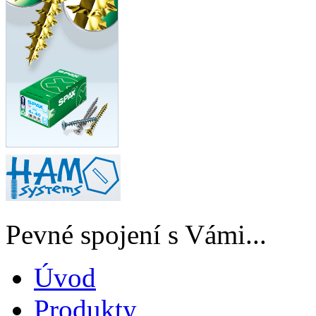
Pevné spojení s Vámi...
Úvod
Produkty