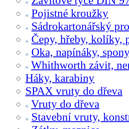
Závitové tyče DIN 9
Pojistné kroužky
Sádrokartonářský pr
Čepy, hřeby, kolíky, 
Oka, napínáky, spony
Whithworth závit, ne
Háky, karabiny
SPAX vruty do dřeva
Vruty do dřeva
Stavební vruty, konst