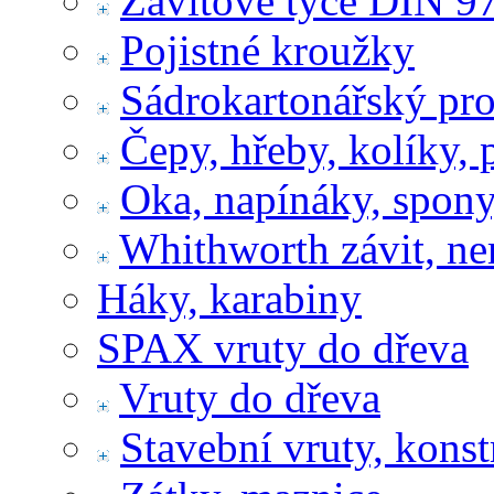
Závitové tyče DIN 9
Pojistné kroužky
Sádrokartonářský pr
Čepy, hřeby, kolíky, 
Oka, napínáky, spony
Whithworth závit, ne
Háky, karabiny
SPAX vruty do dřeva
Vruty do dřeva
Stavební vruty, konst