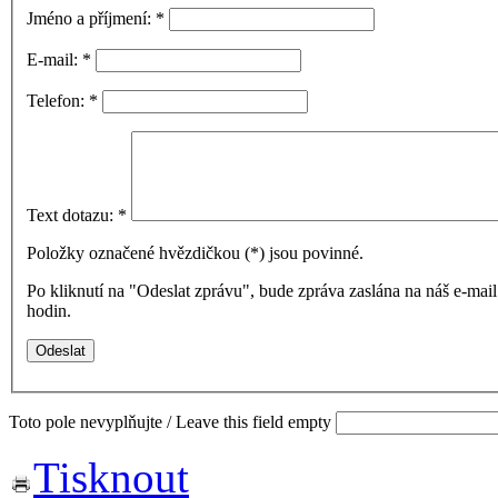
Jméno a příjmení:
*
E-mail:
*
Telefon:
*
Text dotazu:
*
Položky označené hvězdičkou (
*
) jsou povinné.
Po kliknutí na "Odeslat zprávu", bude zpráva zaslána na náš e-ma
hodin.
Toto pole nevyplňujte / Leave this field empty
Tisknout