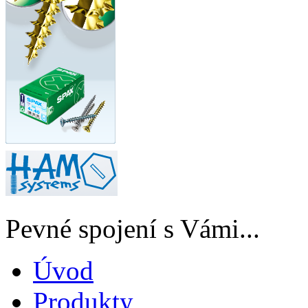
Pevné spojení s Vámi...
Úvod
Produkty