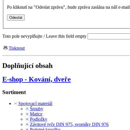
Po kliknutí na "Odeslat zprávu", bude zpráva zaslána na náš e-ma
Toto pole nevyplňujte / Leave this field empty
Tisknout
Doplňující obsah
E-shop - Kování, dveře
Sortiment
Spojovací materiál
Šrouby
Matice
Podložky
Závitové tyče DIN 975, svorníky DIN 976
Pojistné kroužky