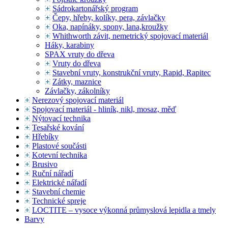
Sádrokartonářský program
Čepy, hřeby, kolíky, pera, závlačky
Oka, napínáky, spony, lana,kroužky
Whithworth závit, nemetrický spojovací materiál
Háky, karabiny
SPAX vruty do dřeva
Vruty do dřeva
Stavební vruty, konstrukční vruty, Rapid, Rapitec
Zátky, maznice
Závlačky, zákolníky
Nerezový spojovací materiál
Spojovací materiál - hliník, nikl, mosaz, měď
Nýtovací technika
Tesařské kování
Hřebíky
Plastové součásti
Kotevní technika
Brusivo
Ruční nářadí
Elektrické nářadí
Stavební chemie
Technické spreje
LOCTITE – vysoce výkonná průmyslová lepidla a tmely
Barvy