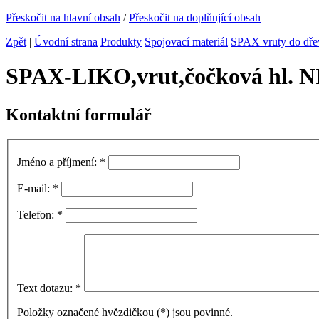
Přeskočit na hlavní obsah
/
Přeskočit na doplňující obsah
Zpět
|
Úvodní strana
Produkty
Spojovací materiál
SPAX vruty do dře
SPAX-LIKO,vrut,čočková hl.
Kontaktní formulář
Jméno a příjmení:
*
E-mail:
*
Telefon:
*
Text dotazu:
*
Položky označené hvězdičkou (
*
) jsou povinné.