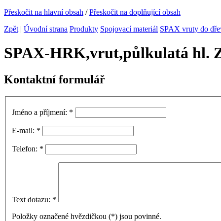
Přeskočit na hlavní obsah
/
Přeskočit na doplňující obsah
Zpět
|
Úvodní strana
Produkty
Spojovací materiál
SPAX vruty do dře
SPAX-HRK,vrut,půlkulatá hl. 
Kontaktní formulář
Jméno a příjmení:
*
E-mail:
*
Telefon:
*
Text dotazu:
*
Položky označené hvězdičkou (
*
) jsou povinné.