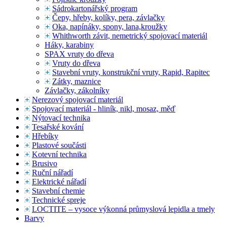
Sádrokartonářský program
Čepy, hřeby, kolíky, pera, závlačky
Oka, napínáky, spony, lana,kroužky
Whithworth závit, nemetrický spojovací materiál
Háky, karabiny
SPAX vruty do dřeva
Vruty do dřeva
Stavební vruty, konstrukční vruty, Rapid, Rapitec
Zátky, maznice
Závlačky, zákolníky
Nerezový spojovací materiál
Spojovací materiál - hliník, nikl, mosaz, měď
Nýtovací technika
Tesařské kování
Hřebíky
Plastové součásti
Kotevní technika
Brusivo
Ruční nářadí
Elektrické nářadí
Stavební chemie
Technické spreje
LOCTITE – vysoce výkonná průmyslová lepidla a tmely
Barvy