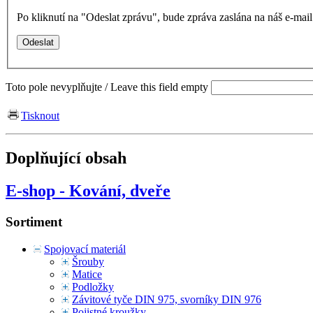
Po kliknutí na "Odeslat zprávu", bude zpráva zaslána na náš e-ma
Toto pole nevyplňujte / Leave this field empty
Tisknout
Doplňující obsah
E-shop - Kování, dveře
Sortiment
Spojovací materiál
Šrouby
Matice
Podložky
Závitové tyče DIN 975, svorníky DIN 976
Pojistné kroužky