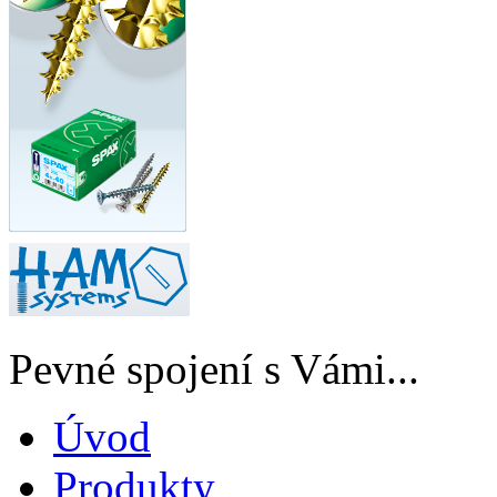
Pevné spojení s Vámi...
Úvod
Produkty