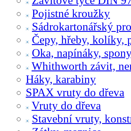
Závitové tyče DIN 9
Pojistné kroužky
Sádrokartonářský pr
Čepy, hřeby, kolíky, 
Oka, napínáky, spony
Whithworth závit, ne
Háky, karabiny
SPAX vruty do dřeva
Vruty do dřeva
Stavební vruty, konst