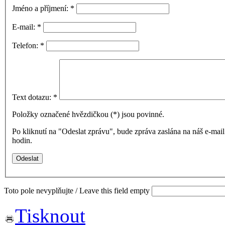
Jméno a příjmení:
*
E-mail:
*
Telefon:
*
Text dotazu:
*
Položky označené hvězdičkou (
*
) jsou povinné.
Po kliknutí na "Odeslat zprávu", bude zpráva zaslána na náš e-ma
hodin.
Toto pole nevyplňujte / Leave this field empty
Tisknout