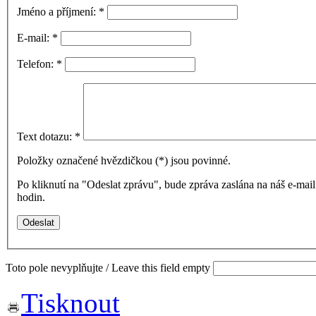
Jméno a příjmení:
*
E-mail:
*
Telefon:
*
Text dotazu:
*
Položky označené hvězdičkou (
*
) jsou povinné.
Po kliknutí na "Odeslat zprávu", bude zpráva zaslána na náš e-ma
hodin.
Toto pole nevyplňujte / Leave this field empty
Tisknout