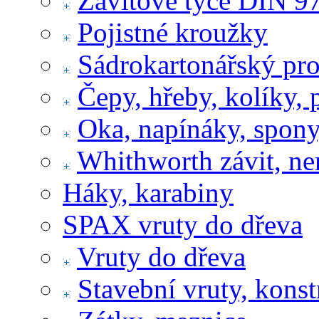
Závitové tyče DIN 9
Pojistné kroužky
Sádrokartonářský pr
Čepy, hřeby, kolíky, 
Oka, napínáky, spony
Whithworth závit, ne
Háky, karabiny
SPAX vruty do dřeva
Vruty do dřeva
Stavební vruty, konst